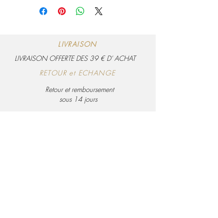
matière naturelle respectueuse de
l'environnement
LIVRAISON
LIVRAISON OFFERTE DES 39 € D' ACHAT
RETOUR et ECHANGE
Retour et remboursement
sous 14 jours
PA
IEMENT SECURISE
Visa, Mastercard, Amex et Paypal
Politique de confidentialité
Conditions générales de ventes
Bohème Décoration