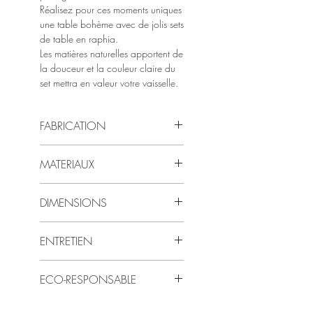
Réalisez pour ces moments uniques
une table bohème avec de jolis sets
de table en raphia.
Les matières naturelles apportent de
la douceur et la couleur claire du
set mettra en valeur votre vaisselle.
FABRICATION
Les sets sont entièrement fabriqués à
MATERIAUX
la main de manière artisanale
Chaque exemplaire est donc unique
Les sets sont fabriqués en raphia tissé
et la dimension et le coloris peuvent
DIMENSIONS
donc légèrement varier
Les sets font 40 cm de diamètre
ENTRETIEN
franges comprises
Les sets se nettoient facilement avec
ECO-RESPONSABLE
une éponge humide
Les sets sont entièrement fabriqués en