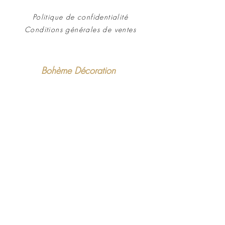
Politique de confidentialité
Conditions générales de ventes
Bohème Décoration
Chemin de la barricade
04120 Castellane
Tel :
06.08.27.99.31
Une QUESTION
Instagram : @myboheminspiration
Mail :
contact.bohemeinspiration@gmail.com
Nos Inspirations
Le Blog
Conditions générales de ventes
Politique de confidentialité