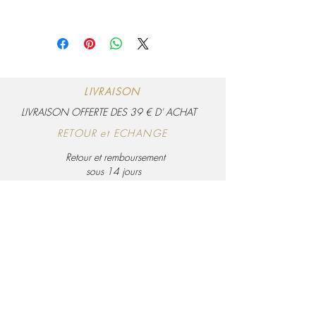
brodées sont en coton
Les poufs sont équipés d'un zip ce qui
fait qu'ils sont déhoussables et donc
lavable
LIVRAISON
LIVRAISON OFFERTE DES 39 € D' ACHAT
RETOUR et ECHANGE
Retour et remboursement
sous 14 jours
PA
IEMENT SECURISE
Visa, Mastercard, Amex et Paypal
Politique de confidentialité
Conditions générales de ventes