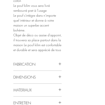
coton
Le pouf kilim vous sera livré
rembourré pret à l'usage
Le pouf s'intègre dans n'importe
quel intérieur et donne à votre
maison un superbe accent
bohème.
Objet de déco ou assise d'appoint,
il trouvera sa place partout dans la
maison Le pouf kilim est confortable
et durable et sera apprécié de tous
FABRICATION
FABRICATION :
DIMENSIONS
les poufs sont entièrement fabriqués à
la main de facon artisanale à partir de
Les poufs font 60 x 60 x 30 cm de
tapis de laine . Chaque exemplaire est
MATERIAUX
haut
donc unique ce qui fait que les
dimensions peuvent légèrement varier
Ils sont fabriqués a partir de tapis de
ENTRETIEN
laine et les formes géométriques