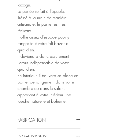
laçage.
Le portée se fait à l'épaule.
Tréssé à la main de manière
artisanale, le panier est trés
résistant
Il offre assez d'espace pour y
ranger tout votre joli bazar du
quotidien.
Il deviendra donc assurément
l’atout indispensable de votre
quotidien.
En intérieur, il trouvera sa place en
panier de rangement dans votre
chambre ou dans le salon,
apportant à votre intérieur une
touche naturelle et bohème.
FABRICATION
100 % artisanale, le panier est
DIMENSIONS
entièrement fabriqué à la main