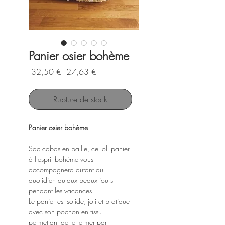
Panier osier bohème
Prix
Prix
 32,50 € 
27,63 €
original
promotionnel
Rupture de stock
Panier osier bohème
Sac cabas en paille, ce joli panier
à l'esprit bohème vous
accompagnera autant qu
quotidien qu'aux beaux jours
pendant les vacances
Le panier est solide, joli et pratique
avec son pochon en tissu
permettant de le fermer par