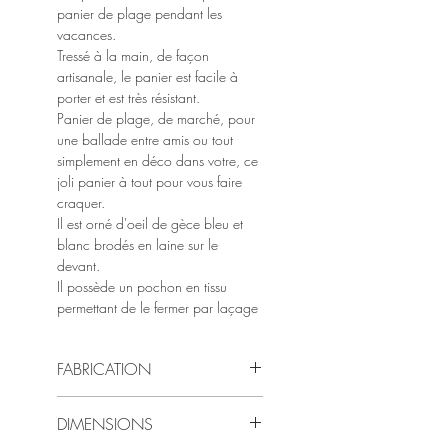
panier de plage pendant les
vacances.
Tressé à la main, de façon
artisanale, le panier est facile à
porter et est très résistant.
Panier de plage, de marché, pour
une ballade entre amis ou tout
simplement en déco dans votre, ce
joli panier à tout pour vous faire
craquer.
Il est orné d'oeil de gèce bleu et
blanc brodés en laine sur le
devant.
Il possède un pochon en tissu
permettant de le fermer par laçage
FABRICATION
100 % fait-main : Les paniers sont
DIMENSIONS
fabriqués de manière artisanale.
Les dimensions et le coloris peuvent