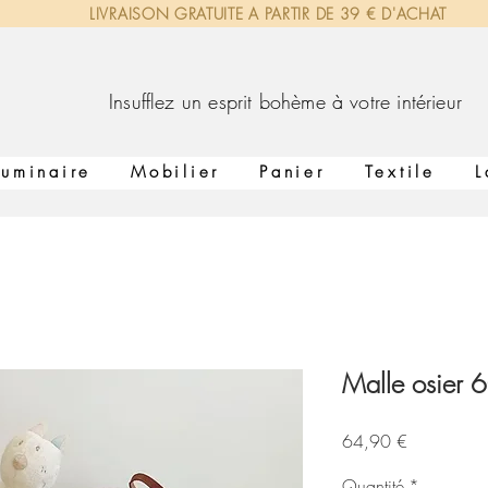
LIVRAISON GRATUITE A PARTIR DE 39 € D'ACHAT
lez un esprit bohème à votre intérieur
Luminaire
Mobilier
Panier
Textile
L
Malle osier 6
Prix
64,90 €
Quantité
*