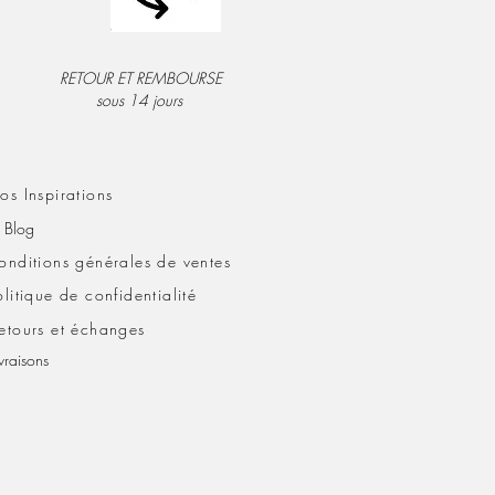
RETOUR ET REMBOURSE
sous 14 jours
os Inspirations
e Blog
onditions générales de ventes
olitique de confidentialité
etours et échanges
ivraisons