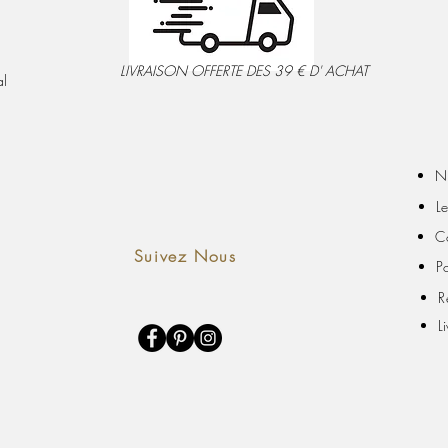
LIVRAISON OFFERTE DES 39 € D' ACHAT
al
N
L
C
Suivez Nous
P
R
L