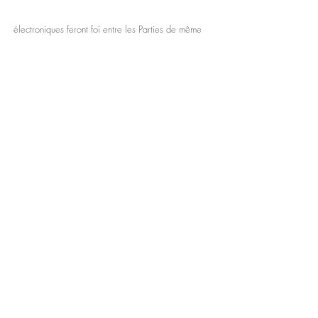
électroniques feront foi entre les Parties de même
que les systèmes
d'enregistrement automatiques utilisés sur le Site,
notamment quant à la nature et à la date de la
commande.
L’Acheteur peut accéder, le cas échéant
conformément aux règles du droit commun, au