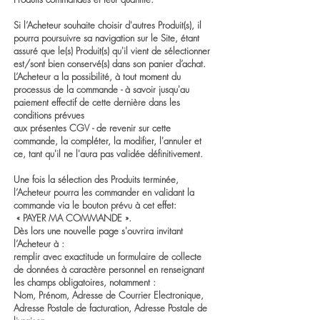
Si l’Acheteur souhaite choisir d'autres Produit(s), il
pourra poursuivre sa navigation sur le Site, étant
assuré que le(s) Produit(s) qu'il vient de sélectionner
est/sont bien conservé(s) dans son panier d’achat.
L’Acheteur a la possibilité, à tout moment du
processus de la commande - à savoir jusqu'au
paiement effectif de cette dernière dans les
conditions prévues
aux présentes CGV - de revenir sur cette
commande, la compléter, la modifier, l'annuler et
ce, tant qu'il ne l'aura pas validée définitivement.
Une fois la sélection des Produits terminée,
l’Acheteur pourra les commander en validant la
commande via le bouton prévu à cet effet:
« PAYER MA COMMANDE ».
Dès lors une nouvelle page s'ouvrira invitant
l’Acheteur à :
remplir avec exactitude un formulaire de collecte
de données à caractère personnel en renseignant
les champs obligatoires, notamment :
Nom, Prénom, Adresse de Courrier Electronique,
Adresse Postale de facturation, Adresse Postale de