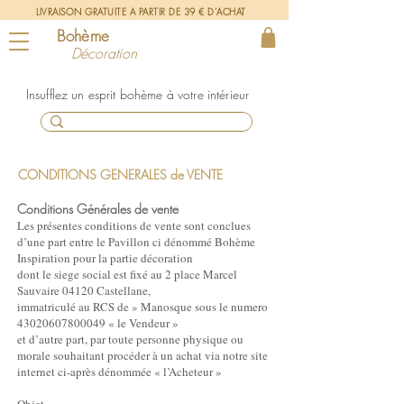
LIVRAISON GRATUITE A PARTIR DE 39 € D'ACHAT
Bohème
Décoration
un esprit bohème à votre intérieur
CONDITIONS GENERALES de VENTE
Conditions Générales de vente
Les présentes conditions de vente sont conclues
d’une part entre le Pavillon ci dénommé Bohème
Inspiration pour la partie décoration
dont le siege social est fixé au 2 place Marcel
Sauvaire 04120 Castellane,
immatriculé au RCS de » Manosque sous le numero
43020607800049
« le Vendeur »
et d’autre part, par toute personne physique ou
morale souhaitant procéder à un achat via notre site
internet ci-après dénommée « l’Acheteur »