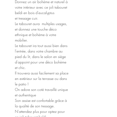
Donnez un air bohème et naturel à
votre intérieur avec ce joli tabouret
beldi en bois d'eucalyptus
et tressage cuir.
Le tabouret aura multiples usages,
et donnez une touche déco
ethnique et bohème à votre
mobilier.
Le tabouret ira tout aussi bien dans
l'entrée, dans votre chambre au
pied du lit, dans le salon en siège
d'appoint pour une déco bohème
et chic.
Il trouvera aussi facilement sa place
en extérieur sur la terrasse ou dans
le patio !
On adore son coté travaillé unique
et authentique
Son assise est confortable grâce à
la qualité de son tressage.
N'attendez plus pour optez pour
ce joli tabouret beldi