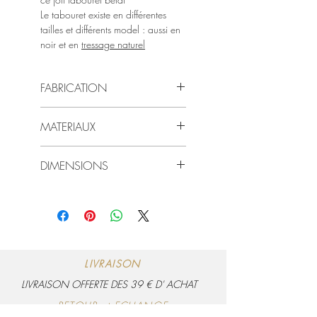
Le tabouret existe en différentes
tailles et différents model : aussi en
noir et en
tressage naturel
FABRICATION
Fabrication 100 % artisanale les
MATERIAUX
tabourets sont entièrement faits
Bois d'eucalyptus et cuir animal
DIMENSIONS
Le tabouret fait 40 cm de haut sur 30
cm de large et 30 cm de profondeur
LIVRAISON
LIVRAISON OFFERTE DES 39 € D' ACHAT
RETOUR et ECHANGE