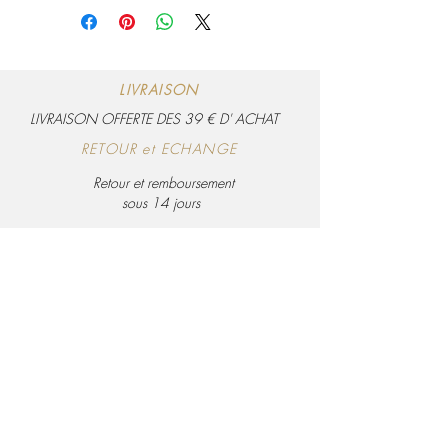
de profodeur
Anses longues en cuir pour un porté
épaule réglable sur 7 trous
Hauteur anses 10 cm en porté main et
40 cm à l’épaule
LIVRAISON
LIVRAISON OFFERTE DES 39 € D' ACHAT
RETOUR et ECHANGE
Retour et remboursement
sous 14 jours
PA
IEMENT SECURISE
Visa, Mastercard, Amex et Paypal
Politique de confidentialité
Conditions générales de ventes
Bohème Décoration