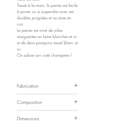
Tressé à la main, le panier est facile
à porter ou à suspendre avec ses
doubles poignées et sa anse en
cuir.
Le panier est orné de jolies
marguerites en laine blanches et or
et de deux pompons tassel blanc et
or.
On adore son coté champetre !
Fabrication
Fabrication artisanale 100 % fait main
Composition
Les paniers étant fabriqués à la main
de manière artisanale, chaque
100 % fibre naturelle végétale de
exemplaire est unique et authentique.
Dimensions
feuilles de palmiers tressées
La dimension et le coloris peuvent
Marguerites en laine
donc légèrement varier
Dimensions : Diamètre 32 cm x 15 cm
Sangle en cuir véritable