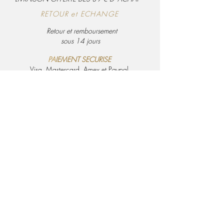
RETOUR et ECHANGE
Retour et remboursement
sous 14 jours
PA
IEMENT SECURISE
Visa, Mastercard, Amex et Paypal
Politique de confidentialité
Conditions générales de ventes
Bohème Décoration
Chemin de la barricade
04120 Castellane
Tel :
06.08.27.99.31
Une QUESTION
Instagram : @myboheminspiration
Mail :
contact.bohemeinspiration@gmail.com