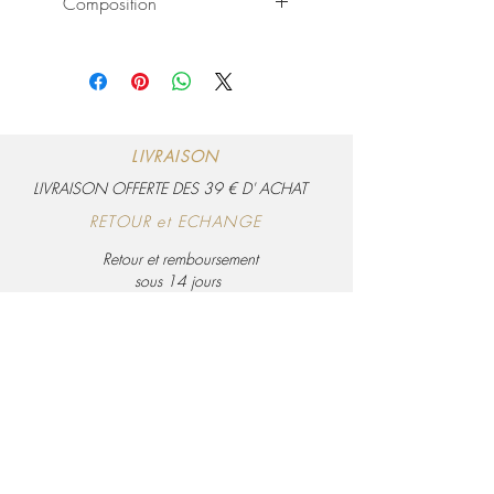
Composition
sa partie la plus large (franges non
comprises)
Fibre naturelle végétale de feuilles de
palmiers tressées
LIVRAISON
LIVRAISON OFFERTE DES 39 € D' ACHAT
RETOUR et ECHANGE
Retour et remboursement
sous 14 jours
PA
IEMENT SECURISE
Visa, Mastercard, Amex et Paypal
Politique de confidentialité
Conditions générales de ventes