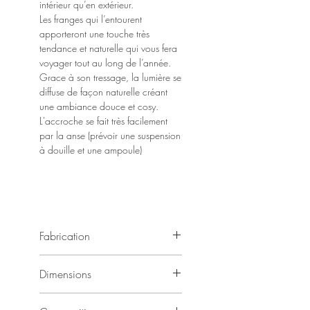
intérieur qu’en extérieur.
Les franges qui l’entourent
apporteront une touche très
tendance et naturelle qui vous fera
voyager tout au long de l’année.
Grace à son tressage, la lumière se
diffuse de façon naturelle créant
une ambiance douce et cosy.
L'accroche se fait très facilement
par la anse (prévoir une suspension
à douille et une ampoule)
Fabrication
Fabrication artisanale 100 % fait main
Dimensions
Les suspensions étant fabriqués à la
main de manière artisanale, chaque
Dimension : 40 cm de haut x 50 cm à
exemplaire est unique et authentique.