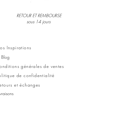
RETOUR ET REMBOURSE
sous 14 jours
os Inspirations
e Blog
onditions générales de ventes
olitique de confidentialité
etours et échanges
ivraisons