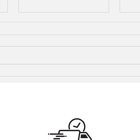
Quelles inspirations pour un
Adopt
style bohème
déco
scan