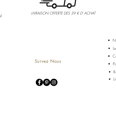
LIVRAISON OFFERTE DES 39 € D' ACHAT
al
N
L
C
Suivez Nous
P
R
L