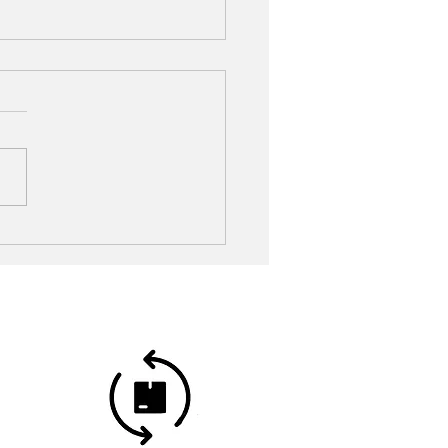
ez le style kinfolk ou la
ration bohème ascendant
dinave