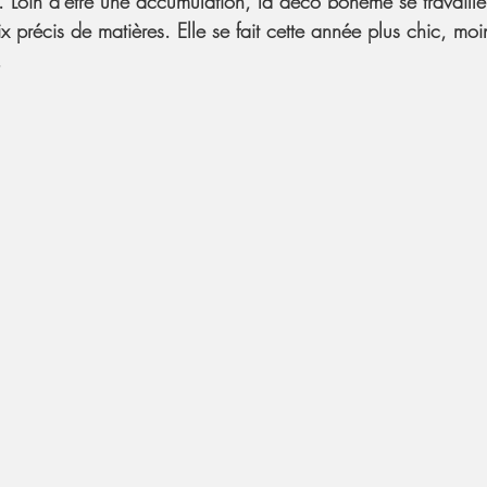
 Loin d'être une accumulation, la déco bohème se travaille 
x précis de matières. Elle se fait cette année plus chic, moi
. 