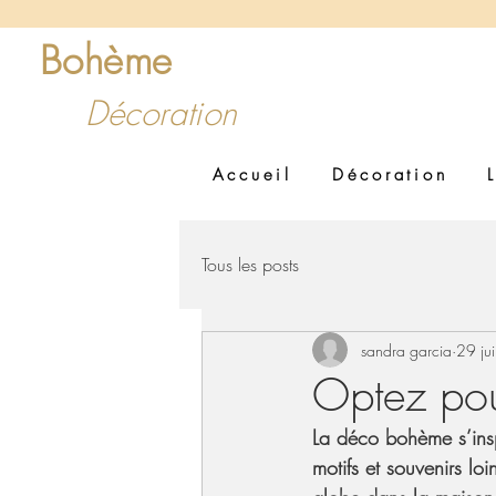
Bohème
Insuff
Décoration
Accueil
Décoration
Tous les posts
sandra garcia
29 ju
Optez pou
La déco bohème s’insp
motifs et souvenirs loi